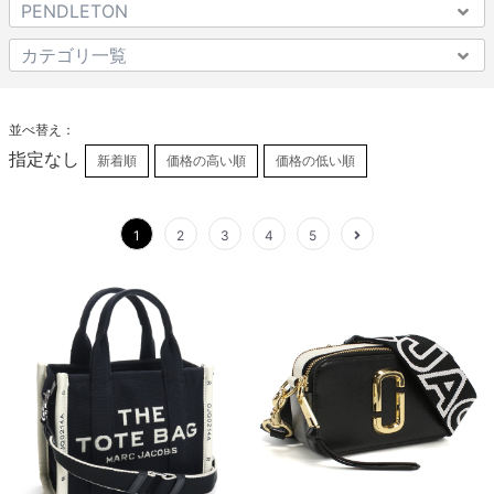
並べ替え：
指定なし
新着順
価格の高い順
価格の低い順
1
2
3
4
5