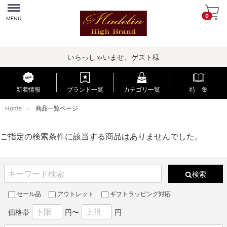
Menu
0
MENU
いらっしゃいませ、ゲスト様
新着情報
ブランド一覧
カテゴリ一覧
特 集
Home
商品一覧ページ
ご指定の検索条件に該当する商品はありませんでした。
検索
セール品
アウトレット
ギフトラッピング対応
価格帯
円〜
円