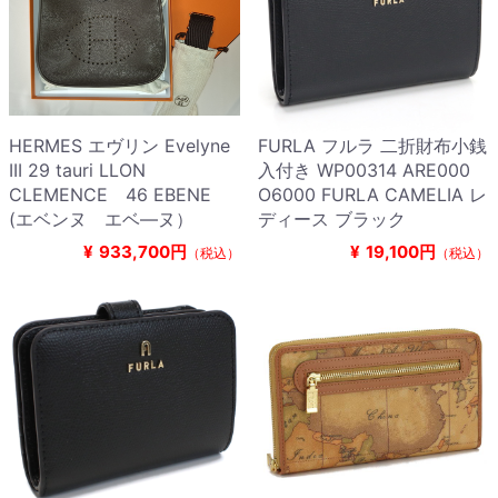
HERMES エヴリン Evelyne
FURLA フルラ 二折財布小銭
III 29 tauri LLON
入付き WP00314 ARE000
CLEMENCE 46 EBENE
O6000 FURLA CAMELIA レ
(エベンヌ エベ―ヌ）
ディース ブラック
¥
933,700円
¥
19,100円
（税込）
（税込）