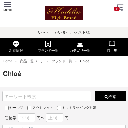
Menu
0
MENU
いらっしゃいませ、ゲスト様
新着情報
ブランド一覧
カテゴリ一覧
特 集
Home
商品一覧ページ
ブランド一覧
Chloé
Chloé
検索
セール品
アウトレット
ギフトラッピング対応
価格帯
円〜
円