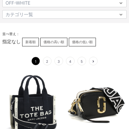
並べ替え：
指定なし
新着順
価格の高い順
価格の低い順
1
2
3
4
5