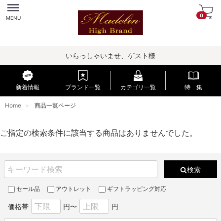
Menu
0
MENU
いらっしゃいませ、ゲスト様
新着情報
ブランド一覧
カテゴリ一覧
特 集
Home
商品一覧ページ
ご指定の検索条件に該当する商品はありませんでした。
検索
セール品
アウトレット
ギフトラッピング対応
価格帯
円〜
円