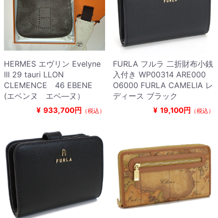
HERMES エヴリン Evelyne
FURLA フルラ 二折財布小銭
III 29 tauri LLON
入付き WP00314 ARE000
CLEMENCE 46 EBENE
O6000 FURLA CAMELIA レ
(エベンヌ エベ―ヌ）
ディース ブラック
¥
933,700円
¥
19,100円
（税込）
（税込）