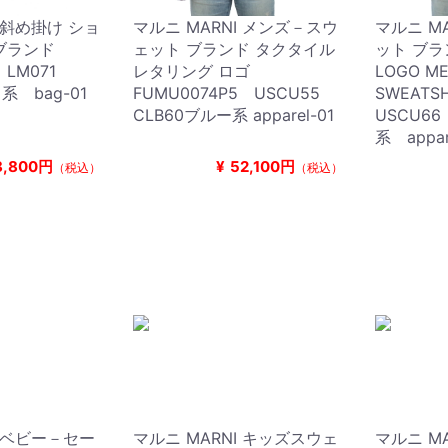
I 斜め掛け ショ
マルニ MARNI メンズ－スウ
マルニ M
ブランド
ェット ブランド タクタイル
ット ブラン
0 LM071
レタリング ロゴ
LOGO M
系 bag-01
FUMU0074P5 USCU55
SWEATS
CLB60ブルー系 apparel-01
USCU66
系 appar
8,800円
¥
52,100円
（税込）
（税込）
I ベビー－セー
マルニ MARNI キッズスウェ
マルニ M