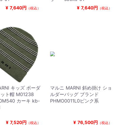
¥
7,640円
¥
7,640円
（税込）
（税込）
ARNI キッズ ボーダ
マルニ MARNI 斜め掛け ショ
ニット帽 M01238
ルダーバッグ ブランド
0M540 カーキ kb-
PHMO0011L0ピンク系
1
¥
7,520円
¥
76,500円
（税込）
（税込）