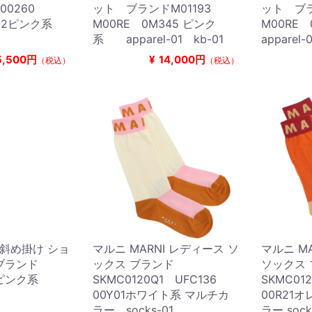
00260
ット ブランドM01193
ット ブラ
322ピンク系
M00RE 0M345 ピンク
M00RE
系 apparel-01 kb-01
apparel-
5,500円
¥
14,000円
（税込）
（税込）
I 斜め掛け ショ
マルニ MARNI レディース ソ
マルニ M
ブランド
ックス ブランド
ソックス
0ピンク系
SKMC0120Q1 UFC136
SKMC01
00Y01ホワイト系 マルチカ
00R21
ラー socks-01
ラー sock