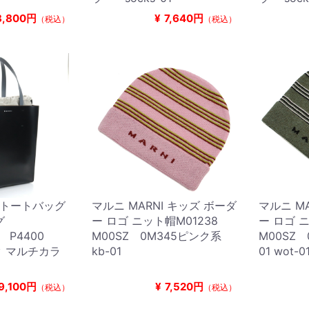
8,800円
¥
7,640円
（税込）
（税込）
I トートバッグ
マルニ MARNI キッズ ボーダ
マルニ M
グ
ー ロゴ ニット帽M01238
ー ロゴ 
2 P4400
M00SZ 0M345ピンク系
M00SZ 
ク マルチカラ
kb-01
01 wot-0
9,100円
¥
7,520円
（税込）
（税込）