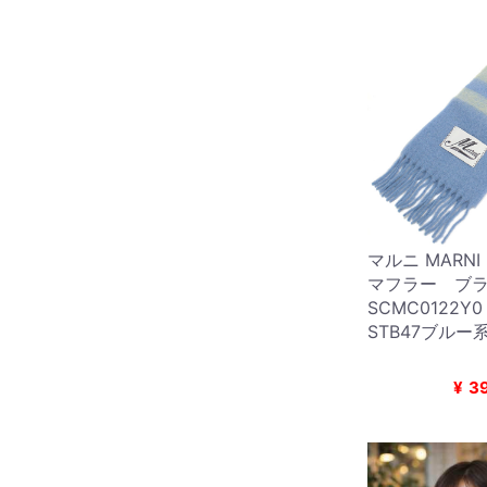
マルニ MARN
マフラー ブ
SCMC0122Y
STB47ブルー系
¥
3