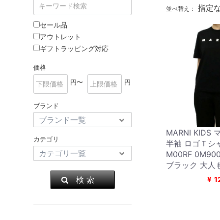
指定
並べ替え：
セール品
アウトレット
ギフトラッピング対応
価格
円〜
円
ブランド
MARNI KID
カテゴリ
半袖 ロゴＴシャ
M00RF 0M9
ブラック 大人
検 索
¥
1