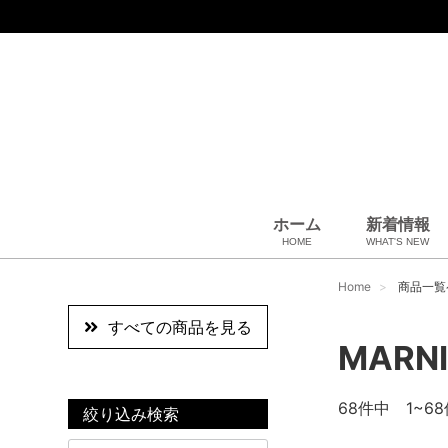
ホーム
新着情報
HOME
WHAT'S NEW
スカーフ・マフラー
コート、上着
その他
ペット用品
全商品
ベビー用品
小物・筆記
雑貨・その他
アパレル
バッグ＆ポーチ
財布
靴
ベルト
アロマ＆フレグランス
帽子
腕時計
サングラス
ネクタイ
アクセサリ
Home
商品一覧
すべての商品を見る
MARNI
68
件中 1~68
絞り込み検索