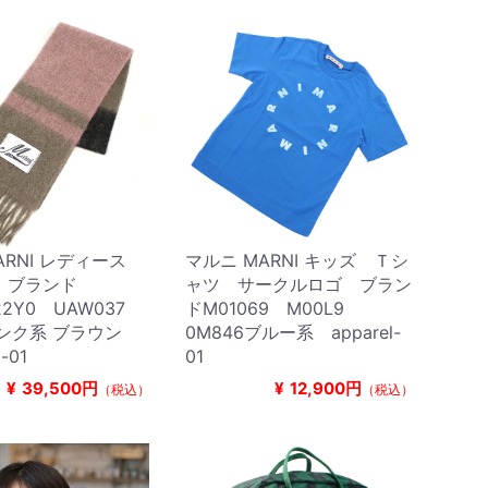
ARNI レディース
マルニ MARNI キッズ Ｔシ
 ブランド
ャツ サークルロゴ ブラン
22Y0 UAW037
ドM01069 M00L9
ピンク系 ブラウン
0M846ブルー系 apparel-
-01
01
¥
39,500円
¥
12,900円
（税込）
（税込）