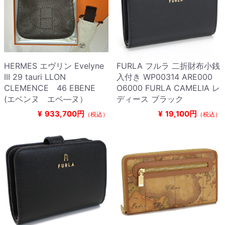
HERMES エヴリン Evelyne
FURLA フルラ 二折財布小銭
III 29 tauri LLON
入付き WP00314 ARE000
CLEMENCE 46 EBENE
O6000 FURLA CAMELIA レ
(エベンヌ エベ―ヌ）
ディース ブラック
¥
933,700円
¥
19,100円
（税込）
（税込）