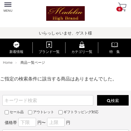
Menu
0
MENU
いらっしゃいませ、ゲスト様
新着情報
ブランド一覧
カテゴリ一覧
特 集
Home
商品一覧ページ
ご指定の検索条件に該当する商品はありませんでした。
検索
セール品
アウトレット
ギフトラッピング対応
価格帯
円〜
円