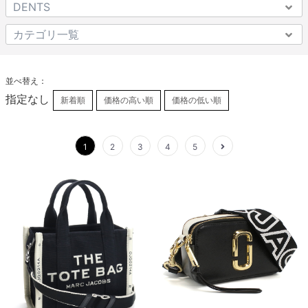
並べ替え：
指定なし
新着順
価格の高い順
価格の低い順
1
2
3
4
5