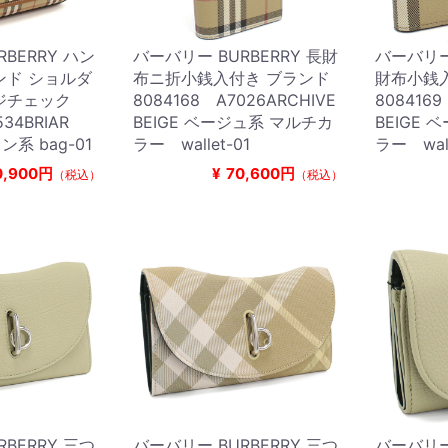
BERRY ハン
バーバリー BURBERRY 長財
バーバリー 
ンド ショルダ
布ニ折小銭入付き ブランド
財布小銭
ジチェック
8084168 A7026ARCHIVE
8084169
34BRIAR
BEIGE ベージュ系 マルチカ
BEIGE
ン系 bag-01
ラー wallet-01
ラー wall
0,900円
¥
70,600円
（税込）
（税込）
BERRY 三つ
バーバリー BURBERRY 三つ
バーバリー 