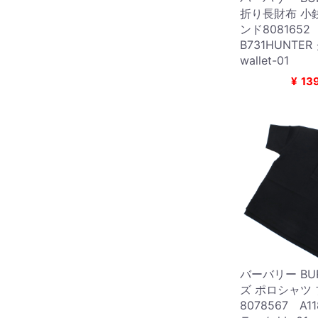
折り長財布 小
ンド808165
B731HUNTE
wallet-01
¥
13
バーバリー BUR
ズ ポロシャツ
8078567 A1