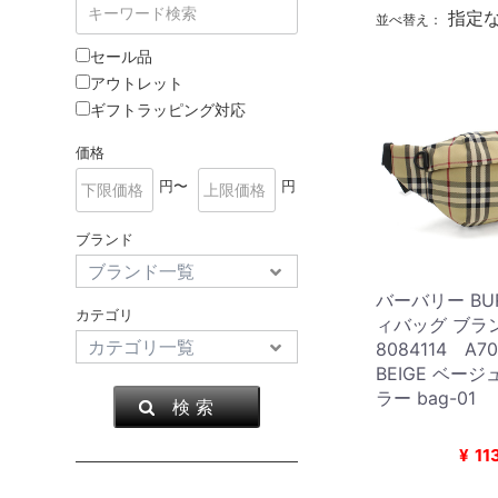
指定
並べ替え：
セール品
アウトレット
ギフトラッピング対応
価格
円〜
円
ブランド
バーバリー BUR
カテゴリ
ィバッグ ブラ
8084114 A70
BEIGE ベー
ラー bag-01
検 索
¥
11