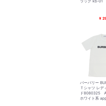
ラック kb-01
¥
2
バーバリー BUR
Ｔシャツ レデ
ド8080325 A
ホワイト系 appa