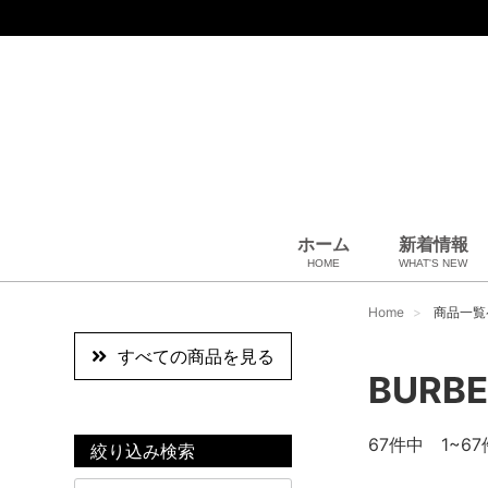
ホーム
新着情報
HOME
WHAT'S NEW
スカーフ・マフラー
コート、上着
その他
ペット用品
全商品
ベビー用品
小物・筆記
雑貨・その他
アパレル
バッグ＆ポーチ
財布
靴
ベルト
アロマ＆フレグランス
帽子
腕時計
サングラス
ネクタイ
アクセサリ
Home
商品一覧
すべての商品を見る
BURB
67
件中 1~67
絞り込み検索