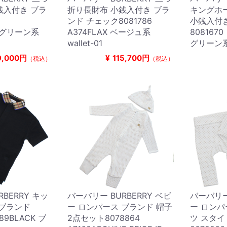
銭入付き ブラ
折り長財布 小銭入付き ブラ
キングホ
2
ンド チェック8081786
小銭入付
R グリーン系
A374FLAX ベージュ系
8081670
wallet-01
グリーン系 w
9,000円
¥
115,700円
（税込）
（税込）
BERRY キッ
バーバリー BURBERRY ベビ
バーバリー 
 ブランド
ー ロンパース ブランド 帽子
ー ロンパ
189BLACK ブ
2点セット8078864
ツ スタイ