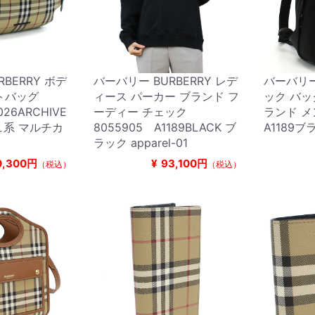
BERRY ボデ
バーバリー BURBERRY レデ
バーバリー 
トバッグ
ィース パーカー ブランド フ
ック バッ
026ARCHIVE
ーディー チェック
ランド メ
ジュ系 マルチカ
8055905 A1189BLACK ブ
A1189ブラ
ラック apparel-01
0,300円
¥
93,100円
（税込）
（税込）