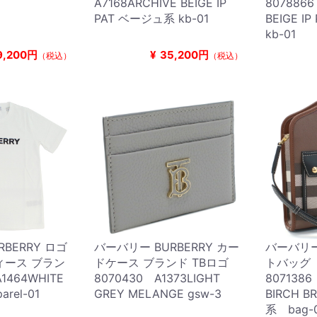
A7168ARCHIVE BEIGE IP
8078866
PAT ベージュ系 kb-01
BEIGE I
kb-01
9,200円
¥
35,200円
（税込）
（税込）
BERRY ロゴ
バーバリー BURBERRY カー
バーバリー 
ィース ブラン
ドケース ブランド TBロゴ
トバッグ
1464WHITE
8070430 A1373LIGHT
8071386
rel-01
GREY MELANGE gsw-3
BIRCH 
系 bag-