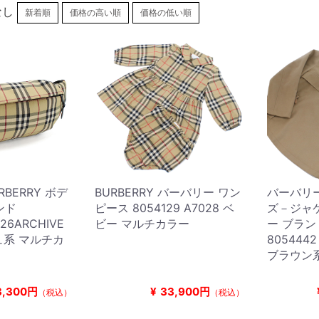
なし
新着順
価格の高い順
価格の低い順
BERRY ボデ
BURBERRY バーバリー ワン
バーバリー 
ンド
ピース 8054129 A7028 ベ
ズ－ジャケ
26ARCHIVE
ビー マルチカラー
ー ブラン
ジュ系 マルチカ
8054442
ブラウン
3,300円
¥
33,900円
（税込）
（税込）