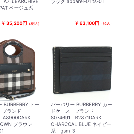
 A7168ARCHIVE
ラック apparel-01 ts-01
P PAT ベージュ系
¥
35,200円
¥
63,100円
（税込）
（税込）
BURBERRY トー
バーバリー BURBERRY カー
 ブランド
ドケース ブランド
 A8900DARK
8074691 B2871DARK
BROWN ブラウン
CHARCOAL BLUE ネイビー
01
系 gsm-3