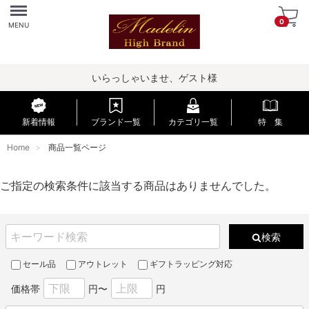
Menu
0
MENU
いらっしゃいませ、ゲスト様
新着情報
ブランド一覧
カテゴリ一覧
特 集
Home
商品一覧ページ
ご指定の検索条件に該当する商品はありませんでした。
検索
セール品
アウトレット
ギフトラッピング対応
価格帯
円〜
円