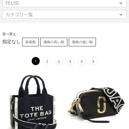
並べ替え：
指定なし
新着順
価格の高い順
価格の低い順
1
2
3
4
5