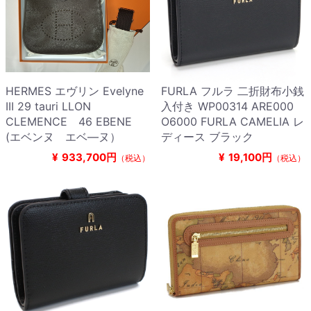
HERMES エヴリン Evelyne
FURLA フルラ 二折財布小銭
III 29 tauri LLON
入付き WP00314 ARE000
CLEMENCE 46 EBENE
O6000 FURLA CAMELIA レ
(エベンヌ エベ―ヌ）
ディース ブラック
¥
933,700円
¥
19,100円
（税込）
（税込）